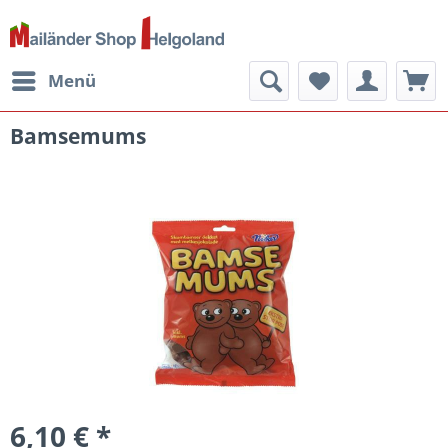
Menü
Bamsemums
6,10 € *