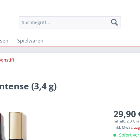
osen
Spielwaren
penstift
tense (3,4 g)
29,90 
Inhalt:
2.3 Gra
inkl. MwSt.
zzg
Sofort ver