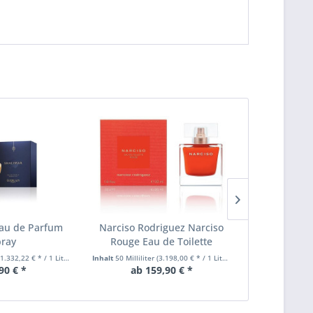
Eau de Parfum
Narciso Rodriguez Narciso
Narciso Ro
ray
Rouge Eau de Toilette
Oud Mus
(1.332,22 € * / 1 Liter)
Inhalt
50 Milliliter
(3.198,00 € * / 1 Liter)
Inhalt
100 Millili
90 € *
ab 159,90 € *
146