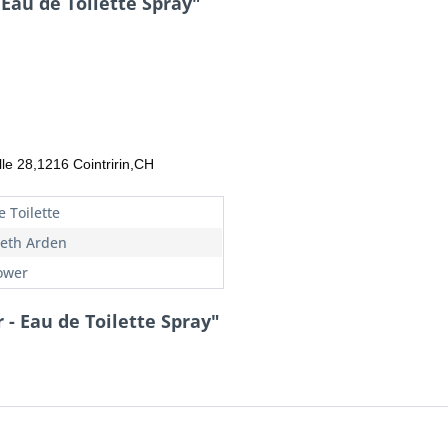
Eau de Toilette Spray"
lle 28,1216 Cointririn,CH
 Toilette
beth Arden
ower
- Eau de Toilette Spray"