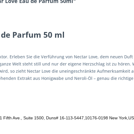
r Love Eau de Parfum 50ml"
 de Parfum 50 ml
ktor. Erleben Sie die Verführung von Nectar Love, dem neuen Duft
nze Welt steht still und nur der eigene Herzschlag ist zu hören.
rd, so zieht Nectar Love die uneingeschränkte Aufmerksamkeit auf
ehenden Extrakt aus Honigwabe und Neroli-Öl – genau die richtige 
1 Fifth Ave., Suite 1500, Duns# 16-113-5447,10176-0198 New York,US