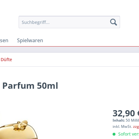
osen
Spielwaren
Düfte
e Parfum 50ml
32,90 
Inhalt:
50 Milli
inkl. MwSt.
zzg
Sofort ver