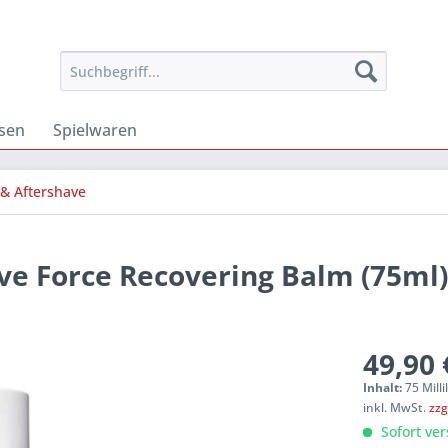
osen
Spielwaren
& Aftershave
e Force Recovering Balm (75ml)
49,90 
Inhalt:
75 Milli
inkl. MwSt.
zzg
Sofort ver