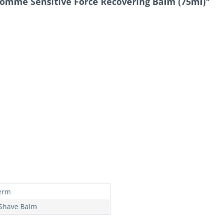
omme Sensitive Force Recovering Balm (75ml)"
erm
 Shave Balm