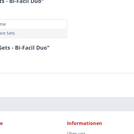
 - Bi-Facil Duo"
ôme
are Sets
ets - Bi-Facil Duo"
ce
Informationen
Über uns