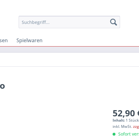
osen
Spielwaren
uo
52,90 
Inhalt:
1 Stüc
inkl. MwSt.
zzg
Sofort ver