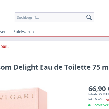
osen
Spielwaren
Düfte
som Delight Eau de Toilette 75 m
66,90 
Inhalt:
75 Milli
inkl. MwSt.
zzg
Sofort ver