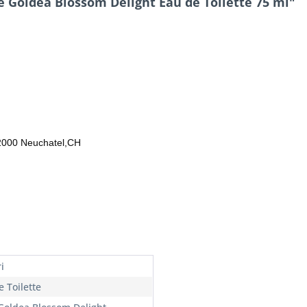
 Goldea Blossom Delight Eau de Toilette 75 ml"
,2000 Neuchatel,CH
i
 Toilette